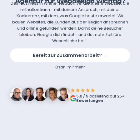
Agentur für Webdesign wichtig?
Dein Business in Wiener Neudorf verdient eine Website, die
mithalten kann – mit deinem Anspruch, mit deiner
Konkurrenz, mit dem, was Google heute erwartet. Wir
bauen Websites, die Kunden aus der Region ansprechen
und online gefunden werden. Damit deine Besucher
bleiben, Google dich findet – und du mehr Zeit fürs
Wesentliche hast.
Bereit zur Zusammenarbeit? →
Erzähl mir mehr
5.0 / 5
basierend auf
25+
Bewertungen