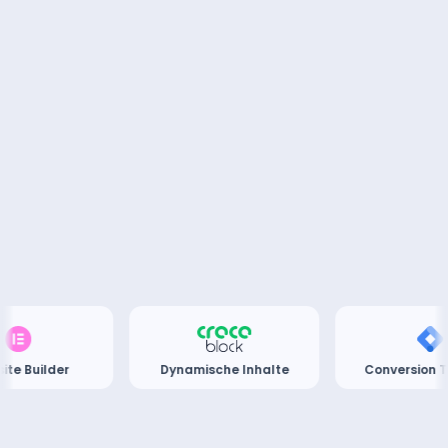
lder
Dynamische Inhalte
Conversion Trackin