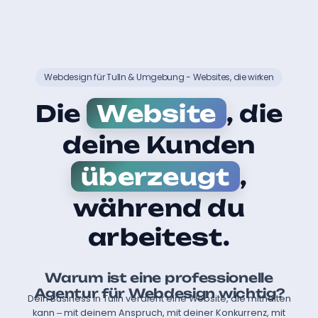
Webdesign für Tulln & Umgebung - Websites, die wirken
Die
Website
, die
deine Kunden
überzeugt
,
während du
arbeitest.
Warum ist eine professionelle
Agentur für Webdesign wichtig?
Dein Business in Tulln verdient eine Website, die mithalten
kann – mit deinem Anspruch, mit deiner Konkurrenz, mit