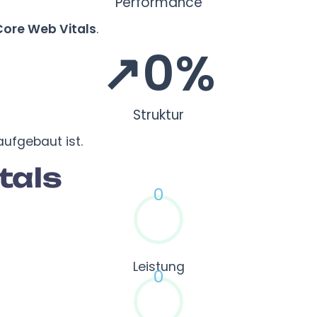
Performance
Core Web Vitals
.
↗
0
%
Struktur
ufgebaut ist.
tals
0
Leistung
0