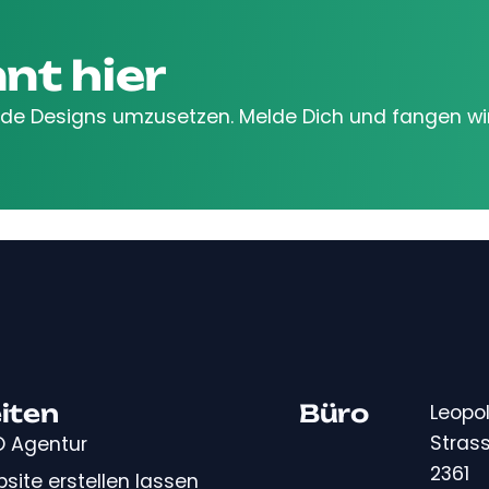
nt hier
gende Designs umzusetzen. Melde Dich und fangen wi
iten
Büro
Leopol
Strass
 Agentur
2361
site erstellen lassen