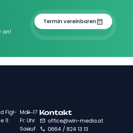
Termin vereinbaren
r an!
Kontakt
d Figl-
Mo–
9–17
e 11
Fr:
Uhr
office@win-media.at
Sa–
auf
0664 / 824 13 13