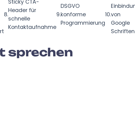
Sticky CTA-
DSGVO
Einbindu
Header für
8.
9.
konforme
10.
von
schnelle
Programmierung
Google
Kontaktaufnahme
rt
Schriften
bst sprechen