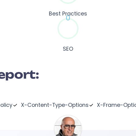
Best Practices
0
SEO
eport:
olicy
X-Content-Type-Options
X-Frame-Opti