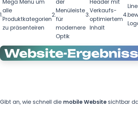
Mega Menü um
der
Header mit
Line
alle
Menüleiste
Verkaufs-
1.
2.
3.
4.
be
Produktkategorien
für
optimiertem
Log
zu präsenteiren
modernere
Inhalt
Optik
Website-Ergebnis
Gibt an, wie schnell die
mobile Website
sichtbar da