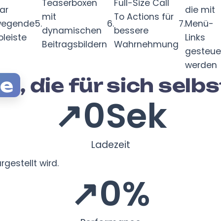
Teaserboxen
Full-Size Call
ar
die mit
mit
To Actions für
wegende
5.
6.
7.
Menü-
dynamischen
bessere
oleiste
Links
Beitragsbildern
Wahrnehmung
gesteue
werden
se
, die für sich sel
↗
0
Sek
Ladezeit
rgestellt wird.
↗
0
%