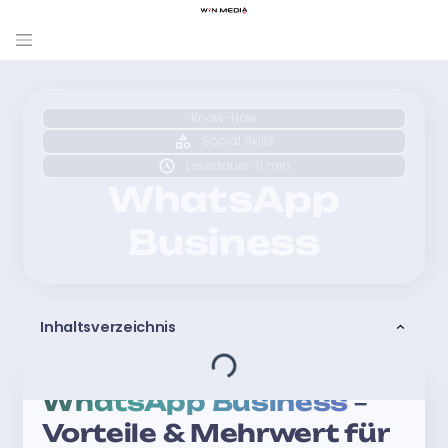
Know-How
Social Skills
Lesedauer: 11 min
WhatsApp
Business
Inhaltsverzeichnis
WhatsApp Business
–
Vorteile & Mehrwert für