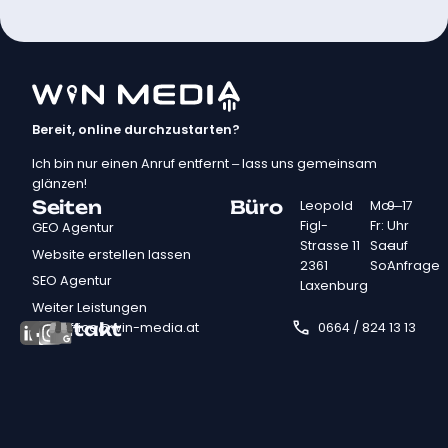
Bereit, online durchzustarten?
Ich bin nur einen Anruf entfernt – lass uns gemeinsam
glänzen!
Seiten
Büro
Leopold
Mo–
9–17
Figl-
Fr:
Uhr
GEO Agentur
Strasse 11
Sa–
auf
Website erstellen lassen
2361
So:
Anfrage
SEO Agentur
Laxenburg
Weiter Leistungen
Kontakt
office@win-media.at
0664 / 824 13 13