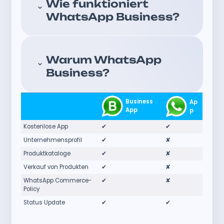
Wie funktioniert
WhatsApp Business?
Warum WhatsApp
Business?
Business
Ap
App
p
Kostenlose App
✔
✔
Unternehmensprofil
✔
✘
Produktkataloge
✔
✘
Verkauf von Produkten
✔
✘
WhatsApp Commerce-
✔
✘
Policy
Status Update
✔
✔